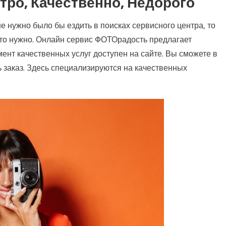
тро, Качественно, Недорого
F: топ брендів
нлайн-автошкола: як підготуватися до іспиту
е нужно было бы ездить в поисках сервисного центра, то
 что нужно. Онлайн сервис ФОТОрадость предлагает
ент качественных услуг доступен на сайте. Вы сможете в
 заказ. Здесь специализируются на качественных