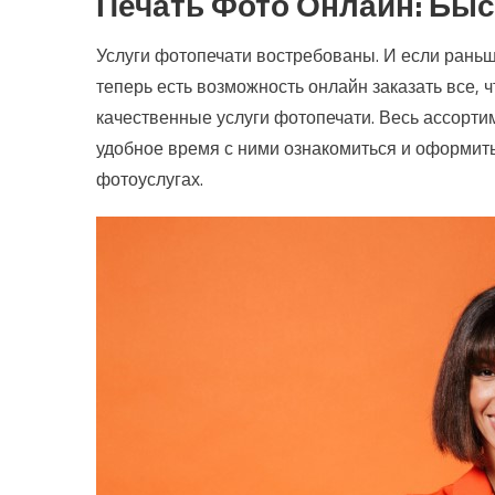
Печать Фото Онлайн: Быс
Якісна українська косметика з SP
Офіційні тести ПДР України та о
Услуги фотопечати востребованы. И если раньш
теперь есть возможность онлайн заказать все,
качественные услуги фотопечати. Весь ассортим
удобное время с ними ознакомиться и оформить
фотоуслугах.