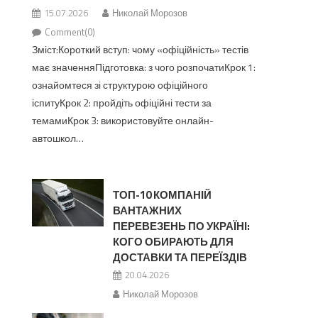
15.07.2026
Николай Морозов
Comment(0)
Зміст:Короткий вступ: чому «офіційність» тестів
має значенняПідготовка: з чого розпочатиКрок 1:
ознайомтеся зі структурою офіційного
іспитуКрок 2: пройдіть офіційні тести за
темамиКрок 3: використовуйте онлайн-
автошкол…
ТОП-10 КОМПАНІЙ
ВАНТАЖНИХ
ПЕРЕВЕЗЕНЬ ПО УКРАЇНІ:
КОГО ОБИРАЮТЬ ДЛЯ
ДОСТАВКИ ТА ПЕРЕЇЗДІВ
20.04.2026
Николай Морозов