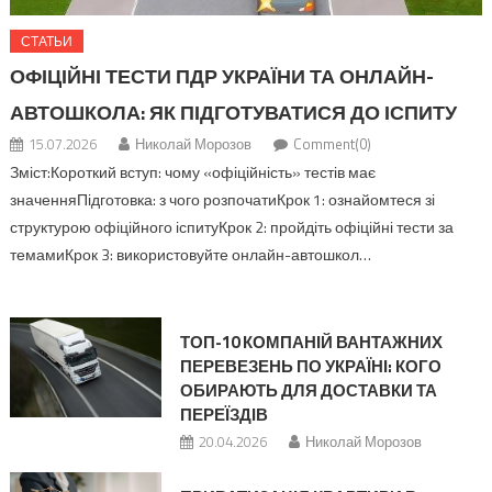
СТАТЬИ
ОФІЦІЙНІ ТЕСТИ ПДР УКРАЇНИ ТА ОНЛАЙН-
АВТОШКОЛА: ЯК ПІДГОТУВАТИСЯ ДО ІСПИТУ
15.07.2026
Николай Морозов
Comment(0)
Зміст:Короткий вступ: чому «офіційність» тестів має
значенняПідготовка: з чого розпочатиКрок 1: ознайомтеся зі
структурою офіційного іспитуКрок 2: пройдіть офіційні тести за
темамиКрок 3: використовуйте онлайн-автошкол…
ТОП-10 КОМПАНІЙ ВАНТАЖНИХ
ПЕРЕВЕЗЕНЬ ПО УКРАЇНІ: КОГО
ОБИРАЮТЬ ДЛЯ ДОСТАВКИ ТА
ПЕРЕЇЗДІВ
20.04.2026
Николай Морозов