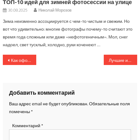
ТОП-10 идей для зимней фотосессии на улице
30.08.2025
Николай Морозов
Зима неизменно ассоциируется с чем-то чистым и свежим. Но
вот что удивительно: многие фотографы почему-то считают это
время года сложным или даже «нефотогеничным». Мол, снег
надоел, свет тусклый, холодно, руки коченеют …
Навигация
Как оформить Instagram-профиль фотографа: советы по визуальному контенту
Лучшие идеи для фотосессий на природе: подборка 2025
по
записям
Добавить комментарий
Ваш адрес email не будет опубликован.
Обязательные поля
помечены
*
Комментарий
*