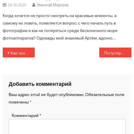
26.10.2025
Николай Морозов
Когда хочется не просто смотреть на красивые моменты, а
самому их ловить, появляется вопрос: с чего начать путь в
фотографии и как не потеряться среди бесконечного моря
фотоаппаратов? Однажды мой знакомый Артём, вдохно…
Навигация
Как правильно оформить портфолио фотографа: советы и примеры
Популярные тренды визуального контента в 2025 году: что ищут и смотрят
по
записям
Добавить комментарий
Ваш адрес email не будет опубликован.
Обязательные поля
помечены
*
Комментарий
*