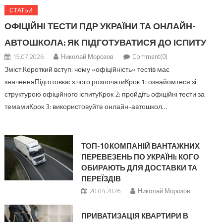
СТАТЬИ
ОФІЦІЙНІ ТЕСТИ ПДР УКРАЇНИ ТА ОНЛАЙН-
АВТОШКОЛА: ЯК ПІДГОТУВАТИСЯ ДО ІСПИТУ
15.07.2026
Николай Морозов
Comment(0)
Зміст:Короткий вступ: чому «офіційність» тестів має
значенняПідготовка: з чого розпочатиКрок 1: ознайомтеся зі
структурою офіційного іспитуКрок 2: пройдіть офіційні тести за
темамиКрок 3: використовуйте онлайн-автошкол…
ТОП-10 КОМПАНІЙ ВАНТАЖНИХ
ПЕРЕВЕЗЕНЬ ПО УКРАЇНІ: КОГО
ОБИРАЮТЬ ДЛЯ ДОСТАВКИ ТА
ПЕРЕЇЗДІВ
20.04.2026
Николай Морозов
ПРИВАТИЗАЦІЯ КВАРТИРИ В