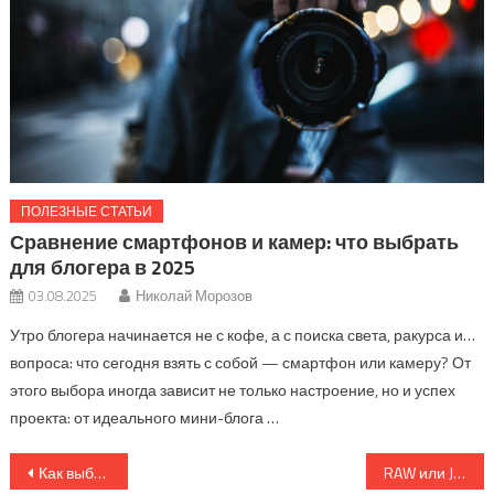
ПОЛЕЗНЫЕ СТАТЬИ
Сравнение смартфонов и камер: что выбрать
для блогера в 2025
03.08.2025
Николай Морозов
Утро блогера начинается не с кофе, а с поиска света, ракурса и…
вопроса: что сегодня взять с собой — смартфон или камеру? От
этого выбора иногда зависит не только настроение, но и успех
проекта: от идеального мини-блога …
Навигация
Как выбрать объектив для портретной, пейзажной и макросъемки
RAW или JPEG: что лучше для обработки фотографий?