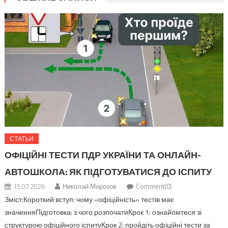
СТАТЬИ
ОФІЦІЙНІ ТЕСТИ ПДР УКРАЇНИ ТА ОНЛАЙН-
АВТОШКОЛА: ЯК ПІДГОТУВАТИСЯ ДО ІСПИТУ
15.07.2026
Николай Морозов
Comment(0)
Зміст:Короткий вступ: чому «офіційність» тестів має
значенняПідготовка: з чого розпочатиКрок 1: ознайомтеся зі
структурою офіційного іспитуКрок 2: пройдіть офіційні тести за