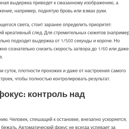
нная выдержка приведет к смазанному изображению, а
ение, например, поднятую бровь или взмах руки.
щегося света, стоит заранее определить приоритет:
й креативный след. Для стремительных сюжетов (например
льно подходит выдержка от 1/500 секунды и короче. Но
но сознательно снизить скорость затвора до 1/60 или даже
е.
 суток, плотности прохожих и даже от настроения самого
троек, чтобы полностью контролировать результат.
окус: контроль над
ию. Человек, спешащий к остановке, внезапно ускоряется,
я бежать. Автоматический фокус не всегда успевает за