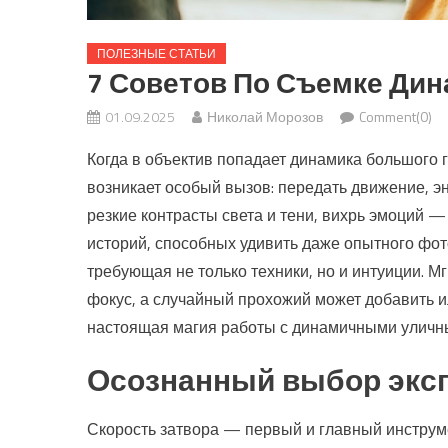
ПОЛЕЗНЫЕ СТАТЬИ
7 Советов По Съемке Ди
01.09.2025
Николай Морозов
Comment(0)
Когда в объектив попадает динамика большого
возникает особый вызов: передать движение, э
резкие контрасты света и тени, вихрь эмоций —
историй, способных удивить даже опытного фото
требующая не только техники, но и интуиции. М
фокус, а случайный прохожий может добавить и
настоящая магия работы с динамичными уличн
Осознанный выбор экс
Скорость затвора — первый и главный инструмен