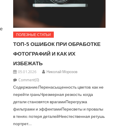
в
не
ПОЛЕЗНЫЕ СТАТЬИ
ТОП-5 ОШИБОК ПРИ ОБРАБОТКЕ
ФОТОГРАФИЙ И КАК ИХ
ИЗБЕЖАТЬ
05.01.2026
Николай Морозов
Comment(0)
Содержание:Перенасыщенность цветов: как не
перейти граньЧрезмерная резкость: когда
детали становятся врагамиПерегрузка
фильтрами и эффектамиПересветы и провалы
в тенях: потеря деталейНеестественная ретушь
портрет…