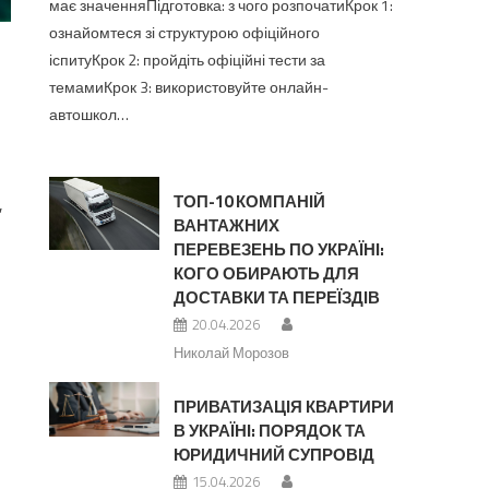
має значенняПідготовка: з чого розпочатиКрок 1:
ознайомтеся зі структурою офіційного
іспитуКрок 2: пройдіть офіційні тести за
темамиКрок 3: використовуйте онлайн-
автошкол…
ТОП-10 КОМПАНІЙ
,
ВАНТАЖНИХ
ПЕРЕВЕЗЕНЬ ПО УКРАЇНІ:
КОГО ОБИРАЮТЬ ДЛЯ
ДОСТАВКИ ТА ПЕРЕЇЗДІВ
20.04.2026
Николай Морозов
ПРИВАТИЗАЦІЯ КВАРТИРИ
В УКРАЇНІ: ПОРЯДОК ТА
ЮРИДИЧНИЙ СУПРОВІД
15.04.2026