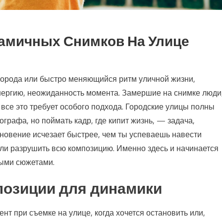
намичных Снимков На Улице
 города или быстро меняющийся ритм уличной жизни,
нергию, неожиданность момента. Замершие на снимке люди
 все это требует особого подхода. Городские улицы полны
графа, но поймать кадр, где кипит жизнь, — задача,
гновение исчезает быстрее, чем ты успеваешь навести
ли разрушить всю композицию. Именно здесь и начинается
ыми сюжетами.
позиции для динамики
т при съемке на улице, когда хочется остановить или,