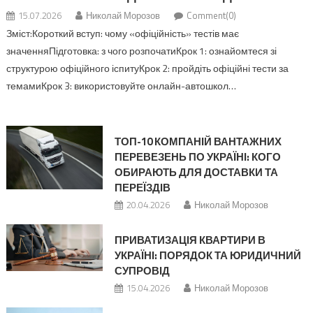
15.07.2026
Николай Морозов
Comment(0)
Зміст:Короткий вступ: чому «офіційність» тестів має
значенняПідготовка: з чого розпочатиКрок 1: ознайомтеся зі
структурою офіційного іспитуКрок 2: пройдіть офіційні тести за
темамиКрок 3: використовуйте онлайн-автошкол…
ТОП-10 КОМПАНІЙ ВАНТАЖНИХ
ПЕРЕВЕЗЕНЬ ПО УКРАЇНІ: КОГО
ОБИРАЮТЬ ДЛЯ ДОСТАВКИ ТА
ПЕРЕЇЗДІВ
20.04.2026
Николай Морозов
ПРИВАТИЗАЦІЯ КВАРТИРИ В
УКРАЇНІ: ПОРЯДОК ТА ЮРИДИЧНИЙ
СУПРОВІД
15.04.2026
Николай Морозов