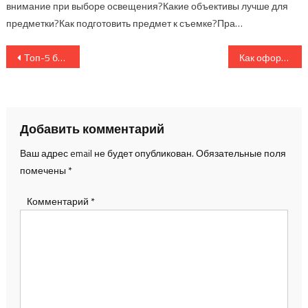
внимание при выборе освещения?Какие объективы лучше для
предметки?Как подготовить предмет к съемке?Пра…
Навигация
Топ-5 бесплатных онлайн-сервисов для создания коллажей и макетов
Как оформить портфолио фотографа: пошаговая инструкция
по
записям
Добавить комментарий
Ваш адрес email не будет опубликован.
Обязательные поля
помечены
*
Комментарий
*