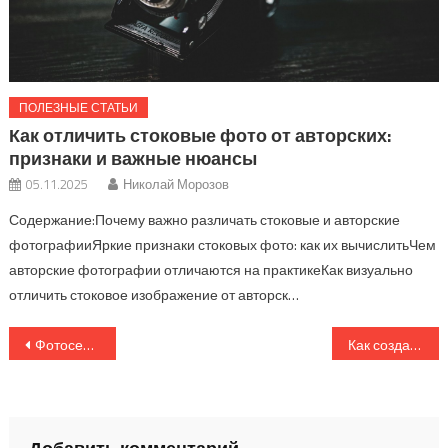
ПОЛЕЗНЫЕ СТАТЬИ
Как отличить стоковые фото от авторских:
признаки и важные нюансы
05.11.2025
Николай Морозов
Содержание:Почему важно различать стоковые и авторские
фотографииЯркие признаки стоковых фото: как их вычислитьЧем
авторские фотографии отличаются на практикеКак визуально
отличить стоковое изображение от авторск…
Навигация
Фотосессия на улице: 7 советов для идеального естественного света
Как создать портфолио фотографа: руководство по оформлению и подбору работ
по
записям