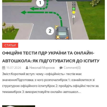
СТАТЬИ
ОФІЦІЙНІ ТЕСТИ ПДР УКРАЇНИ ТА ОНЛАЙН-
АВТОШКОЛА: ЯК ПІДГОТУВАТИСЯ ДО ІСПИТУ
15.07.2026
Николай Морозов
Comment(0)
Зміст:Короткий вступ: чому «офіційність» тестів має
значенняПідготовка: з чого розпочатиКрок 1: ознайомтеся зі
структурою офіційного іспитуКрок 2: пройдіть офіційні тести за
темамиКрок 3: використовуйте онлайн-автошкол…