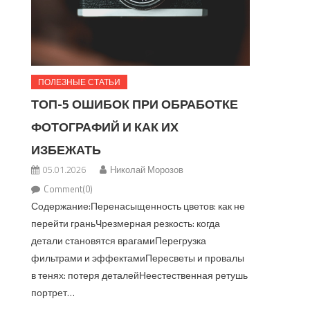
ПОЛЕЗНЫЕ СТАТЬИ
ТОП-5 ОШИБОК ПРИ ОБРАБОТКЕ
ФОТОГРАФИЙ И КАК ИХ
ИЗБЕЖАТЬ
05.01.2026
Николай Морозов
Comment(0)
Содержание:Перенасыщенность цветов: как не
перейти граньЧрезмерная резкость: когда
детали становятся врагамиПерегрузка
фильтрами и эффектамиПересветы и провалы
в тенях: потеря деталейНеестественная ретушь
портрет…