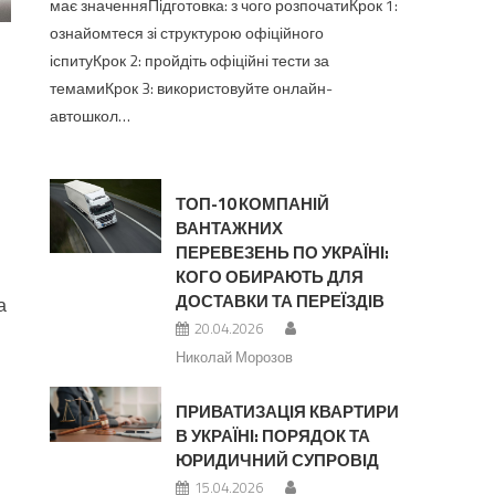
має значенняПідготовка: з чого розпочатиКрок 1:
ознайомтеся зі структурою офіційного
іспитуКрок 2: пройдіть офіційні тести за
темамиКрок 3: використовуйте онлайн-
автошкол…
ТОП-10 КОМПАНІЙ
ВАНТАЖНИХ
ПЕРЕВЕЗЕНЬ ПО УКРАЇНІ:
КОГО ОБИРАЮТЬ ДЛЯ
ДОСТАВКИ ТА ПЕРЕЇЗДІВ
а
20.04.2026
Николай Морозов
ПРИВАТИЗАЦІЯ КВАРТИРИ
В УКРАЇНІ: ПОРЯДОК ТА
ЮРИДИЧНИЙ СУПРОВІД
15.04.2026