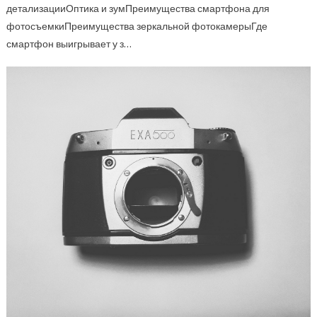
детализацииОптика и зумПреимущества смартфона для
фотосъемкиПреимущества зеркальной фотокамерыГде
смартфон выигрывает у з…