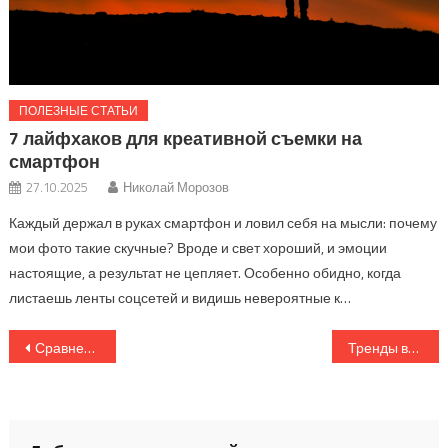
ПОЛЕЗНЫЕ СТАТЬИ
7 лайфхаков для креативной съемки на
смартфон
27.10.2025
Николай Морозов
Каждый держал в руках смартфон и ловил себя на мысли: почему
мои фото такие скучные? Вроде и свет хороший, и эмоции
настоящие, а результат не цепляет. Особенно обидно, когда
листаешь ленты соцсетей и видишь невероятные к…
Навигация
Сравнение форматов RAW и JPEG: что лучше для фотосъемки и почему
Тренды визуального контента в 2025 году: какие фото сейчас в моде
по
записям