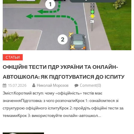
СТАТЬИ
ОФІЦІЙНІ ТЕСТИ ПДР УКРАЇНИ ТА ОНЛАЙН-
АВТОШКОЛА: ЯК ПІДГОТУВАТИСЯ ДО ІСПИТУ
15.07.2026
Николай Морозов
Comment(0)
Зміст:Короткий вступ: чому «офіційність» тестів має
значенняПідготовка: з чого розпочатиКрок 1: ознайомтеся зі
структурою офіційного іспитуКрок 2: пройдіть офіційні тести за
темамиКрок 3: використовуйте онлайн-автошкол…