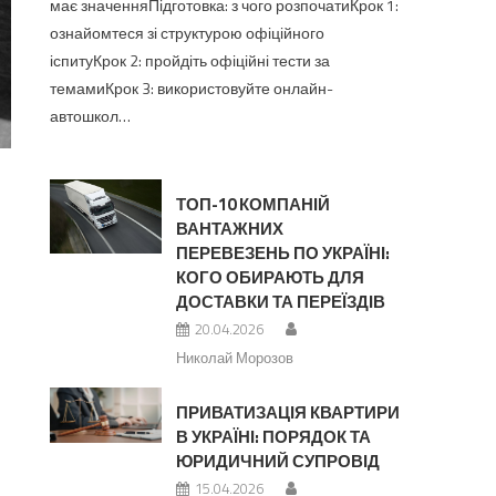
має значенняПідготовка: з чого розпочатиКрок 1:
ознайомтеся зі структурою офіційного
іспитуКрок 2: пройдіть офіційні тести за
темамиКрок 3: використовуйте онлайн-
автошкол…
ТОП-10 КОМПАНІЙ
ВАНТАЖНИХ
ПЕРЕВЕЗЕНЬ ПО УКРАЇНІ:
КОГО ОБИРАЮТЬ ДЛЯ
ДОСТАВКИ ТА ПЕРЕЇЗДІВ
20.04.2026
Николай Морозов
ПРИВАТИЗАЦІЯ КВАРТИРИ
В УКРАЇНІ: ПОРЯДОК ТА
ЮРИДИЧНИЙ СУПРОВІД
15.04.2026