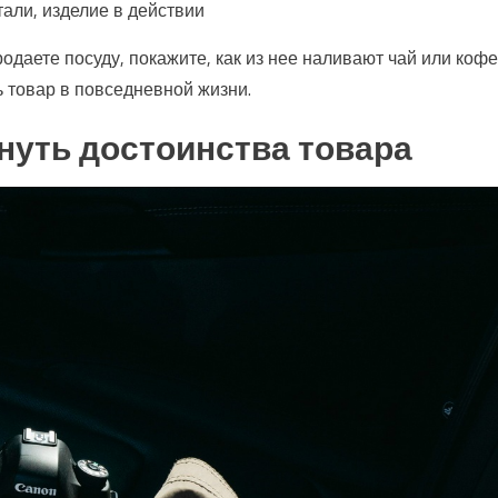
тали, изделие в действии
даете посуду, покажите, как из нее наливают чай или кофе
 товар в повседневной жизни.
кнуть достоинства товара