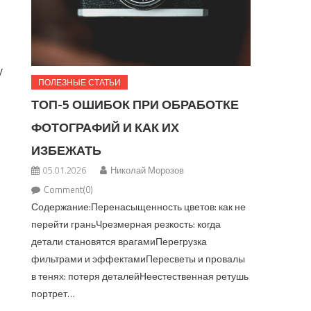
у
ПОЛЕЗНЫЕ СТАТЬИ
ТОП-5 ОШИБОК ПРИ ОБРАБОТКЕ
ФОТОГРАФИЙ И КАК ИХ
ИЗБЕЖАТЬ
05.01.2026
Николай Морозов
Comment(0)
Содержание:Перенасыщенность цветов: как не
перейти граньЧрезмерная резкость: когда
детали становятся врагамиПерегрузка
фильтрами и эффектамиПересветы и провалы
в тенях: потеря деталейНеестественная ретушь
портрет…