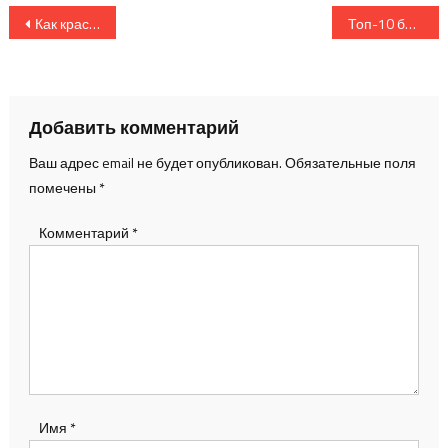
Навигация
Как красиво фотографировать еду: пошаговая инструкция для новичков
Топ-10 бесплатных программ для обработки фотографий в 2025 году
по
записям
Добавить комментарий
Ваш адрес email не будет опубликован.
Обязательные поля
помечены
*
Комментарий
*
Имя
*