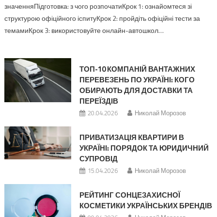
значенняПідготовка: з чого розпочатиКрок 1: ознайомтеся зі
структурою офіційного іспитуКрок 2: пройдіть офіційні тести за
темамиКрок 3: використовуйте онлайн-автошкол…
ТОП-10 КОМПАНІЙ ВАНТАЖНИХ
ПЕРЕВЕЗЕНЬ ПО УКРАЇНІ: КОГО
ОБИРАЮТЬ ДЛЯ ДОСТАВКИ ТА
ПЕРЕЇЗДІВ
20.04.2026
Николай Морозов
ПРИВАТИЗАЦІЯ КВАРТИРИ В
УКРАЇНІ: ПОРЯДОК ТА ЮРИДИЧНИЙ
СУПРОВІД
15.04.2026
Николай Морозов
РЕЙТИНГ СОНЦЕЗАХИСНОЇ
КОСМЕТИКИ УКРАЇНСЬКИХ БРЕНДІВ