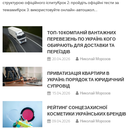
структурою офіційного іспитуКрок 2: пройдіть офіційні тести за
темамиКрок 3: використовуйте онлайн-автошкол…
ТОП-10 КОМПАНІЙ ВАНТАЖНИХ
ПЕРЕВЕЗЕНЬ ПО УКРАЇНІ: КОГО
ОБИРАЮТЬ ДЛЯ ДОСТАВКИ ТА
ПЕРЕЇЗДІВ
20.04.2026
Николай Морозов
ПРИВАТИЗАЦІЯ КВАРТИРИ В
УКРАЇНІ: ПОРЯДОК ТА ЮРИДИЧНИЙ
СУПРОВІД
15.04.2026
Николай Морозов
РЕЙТИНГ СОНЦЕЗАХИСНОЇ
КОСМЕТИКИ УКРАЇНСЬКИХ БРЕНДІВ
09.04.2026
Николай Морозов