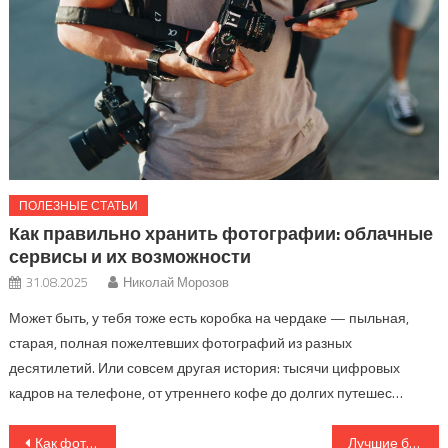
ПОЛЕЗНЫЕ СТАТЬИ
Как правильно хранить фотографии: облачные
сервисы и их возможности
31.08.2025
Николай Морозов
Может быть, у тебя тоже есть коробка на чердаке — пыльная,
старая, полная пожелтевших фотографий из разных
десятилетий. Или совсем другая история: тысячи цифровых
кадров на телефоне, от утреннего кофе до долгих путешес…
Навигация
Как фотографировать животных: советы по выбору техники и настройкам
Лучшие бесплатные приложения для быстрой обработки фото на телефоне