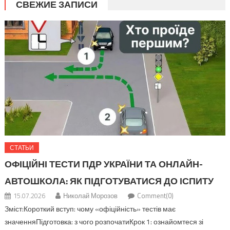
СВЕЖИЕ ЗАПИСИ
СТАТЬИ
ОФІЦІЙНІ ТЕСТИ ПДР УКРАЇНИ ТА ОНЛАЙН-
АВТОШКОЛА: ЯК ПІДГОТУВАТИСЯ ДО ІСПИТУ
15.07.2026
Николай Морозов
Comment(0)
Зміст:Короткий вступ: чому «офіційність» тестів має
значенняПідготовка: з чого розпочатиКрок 1: ознайомтеся зі