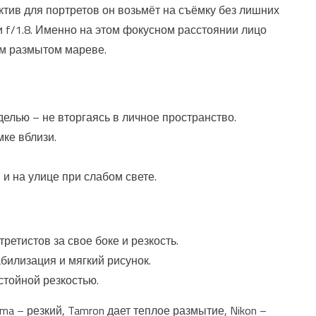
ктив для портретов он возьмёт на съёмку без лишних
ли f/1.8. Именно на этом фокусном расстоянии лицо
ом размытом мареве.
елью – не вторгаясь в личное пространство.
ке вблизи.
и на улице при слабом свете.
ретистов за свое боке и резкость.
абилизация и мягкий рисунок.
стойной резкостью.
gma – резкий, Tamron дает теплое размытие, Nikon –