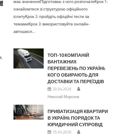
має значенняПідготовка: з чого розпочатиКрок 1:
ознайомтеся зі структурою офіційного
іспитуКрок 2: пройдіть офіційні тести за
темамиКрок 3: використовуйте онлайн-
автошкол…
ТОП-10 КОМПАНІЙ
и.
ВАНТАЖНИХ
ПЕРЕВЕЗЕНЬ ПО УКРАЇНІ:
КОГО ОБИРАЮТЬ ДЛЯ
ДОСТАВКИ ТА ПЕРЕЇЗДІВ
20.04.2026
Николай Морозов
ПРИВАТИЗАЦІЯ КВАРТИРИ
В УКРАЇНІ: ПОРЯДОК ТА
ЮРИДИЧНИЙ СУПРОВІД
15.04.2026