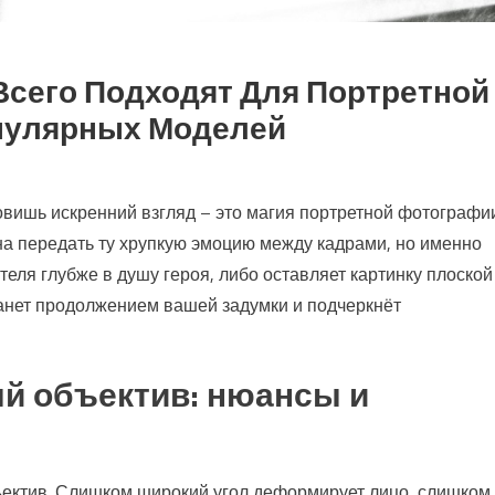
Всего Подходят Для Портретной
пулярных Моделей
ловишь искренний взгляд – это магия портретной фотографи
бна передать ту хрупкую эмоцию между кадрами, но именно
теля глубже в душу героя, либо оставляет картинку плоской
станет продолжением вашей задумки и подчеркнёт
ый объектив: нюансы и
ъектив. Слишком широкий угол деформирует лицо, слишком