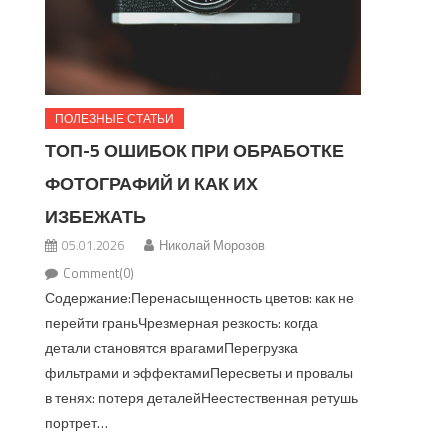
ПОЛЕЗНЫЕ СТАТЬИ
ТОП-5 ОШИБОК ПРИ ОБРАБОТКЕ
ФОТОГРАФИЙ И КАК ИХ
ИЗБЕЖАТЬ
05.01.2026
Николай Морозов
Comment(0)
Содержание:Перенасыщенность цветов: как не
перейти граньЧрезмерная резкость: когда
детали становятся врагамиПерегрузка
фильтрами и эффектамиПересветы и провалы
в тенях: потеря деталейНеестественная ретушь
портрет…