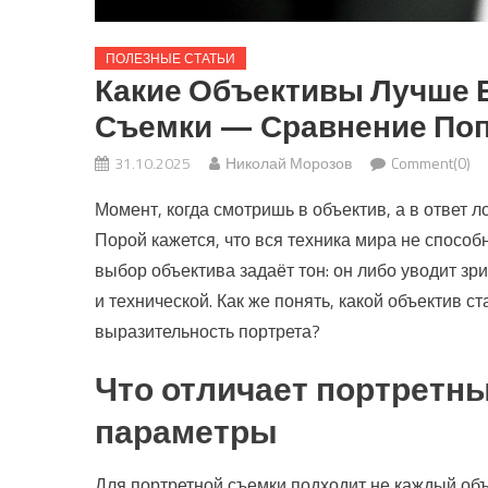
ПОЛЕЗНЫЕ СТАТЬИ
Какие Объективы Лучше 
Съемки — Сравнение По
31.10.2025
Николай Морозов
Comment(0)
Момент, когда смотришь в объектив, а в ответ 
Порой кажется, что вся техника мира не спосо
выбор объектива задаёт тон: он либо уводит зри
и технической. Как же понять, какой объектив 
выразительность портрета?
Что отличает портретн
параметры
Для портретной съемки подходит не каждый об