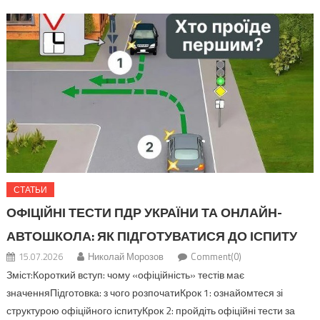
СТАТЬИ
ОФІЦІЙНІ ТЕСТИ ПДР УКРАЇНИ ТА ОНЛАЙН-
АВТОШКОЛА: ЯК ПІДГОТУВАТИСЯ ДО ІСПИТУ
15.07.2026
Николай Морозов
Comment(0)
Зміст:Короткий вступ: чому «офіційність» тестів має
значенняПідготовка: з чого розпочатиКрок 1: ознайомтеся зі
структурою офіційного іспитуКрок 2: пройдіть офіційні тести за