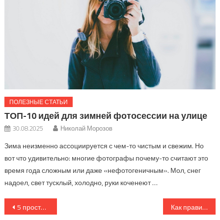
ПОЛЕЗНЫЕ СТАТЬИ
ТОП-10 идей для зимней фотосессии на улице
30.08.2025
Николай Морозов
Зима неизменно ассоциируется с чем-то чистым и свежим. Но
вот что удивительно: многие фотографы почему-то считают это
время года сложным или даже «нефотогеничным». Мол, снег
надоел, свет тусклый, холодно, руки коченеют …
Навигация
5 простых способов улучшить портретную фотографию дома
Как правильно оформлять визуальный контент для блога: практические рекомендации