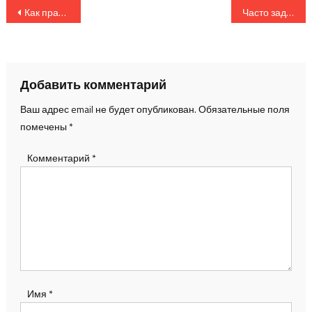
Навигация
Как правильно хранить и архивировать свои фотографии: практические решения
Часто задаваемые вопросы о предметной съемке: ответы экспертов
по
записям
Добавить комментарий
Ваш адрес email не будет опубликован.
Обязательные поля
помечены
*
Комментарий
*
Имя
*