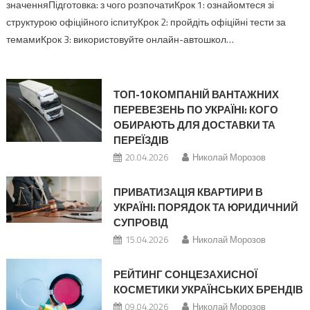
значенняПідготовка: з чого розпочатиКрок 1: ознайомтеся зі
структурою офіційного іспитуКрок 2: пройдіть офіційні тести за
темамиКрок 3: використовуйте онлайн-автошкол…
ТОП-10 КОМПАНІЙ ВАНТАЖНИХ
ПЕРЕВЕЗЕНЬ ПО УКРАЇНІ: КОГО
ОБИРАЮТЬ ДЛЯ ДОСТАВКИ ТА
ПЕРЕЇЗДІВ
20.04.2026
Николай Морозов
ПРИВАТИЗАЦІЯ КВАРТИРИ В
УКРАЇНІ: ПОРЯДОК ТА ЮРИДИЧНИЙ
СУПРОВІД
15.04.2026
Николай Морозов
РЕЙТИНГ СОНЦЕЗАХИСНОЇ
КОСМЕТИКИ УКРАЇНСЬКИХ БРЕНДІВ
09.04.2026
Николай Морозов