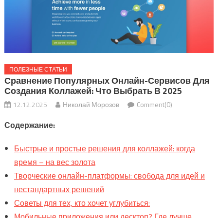
ПОЛЕЗНЫЕ СТАТЬИ
Сравнение Популярных Онлайн-Сервисов Для
Создания Коллажей: Что Выбрать В 2025
12.12.2025
Николай Морозов
Comment(0)
Содержание:
Быстрые и простые решения для коллажей: когда
время – на вес золота
Творческие онлайн-платформы: свобода для идей и
нестандартных решений
Советы для тех, кто хочет углубиться:
Мобильные приложения или десктоп? Где лучше