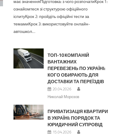
має значенняПідготовка: з чого розпочатиКрок 1:
ознайомтеся зі структурою офіційного
іспитуКрок 2: пройдіть офіційні тести за
темамиКрок 3: використовуйте онлайн-
автошкол…
ТОП-10 КОМПАНІЙ
ВАНТАЖНИХ
ПЕРЕВЕЗЕНЬ ПО УКРАЇНІ:
КОГО ОБИРАЮТЬ ДЛЯ
ДОСТАВКИ ТА ПЕРЕЇЗДІВ
20.04.2026
Николай Морозов
ПРИВАТИЗАЦІЯ КВАРТИРИ
В УКРАЇНІ: ПОРЯДОК ТА
ЮРИДИЧНИЙ СУПРОВІД
15.04.2026