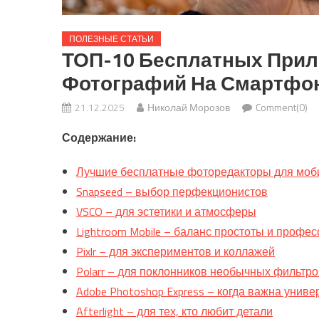
ПОЛЕЗНЫЕ СТАТЬИ
ТОП-10 Бесплатных Прил
Фотографий На Смартфо
21.12.2025
Николай Морозов
Comment(0)
Содержание:
Лучшие бесплатные фоторедакторы для моб
Snapseed – выбор перфекционистов
VSCO – для эстетики и атмосферы
Lightroom Mobile – баланс простоты и профе
Pixlr – для экспериментов и коллажей
Polarr – для поклонников необычных фильтро
Adobe Photoshop Express – когда важна униве
Afterlight – для тех, кто любит детали