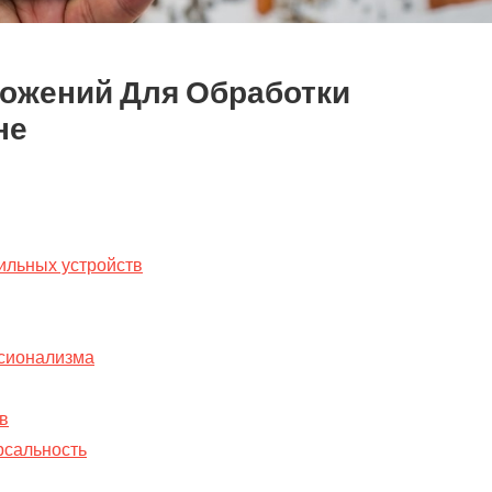
ожений Для Обработки
не
ильных устройств
ссионализма
в
рсальность