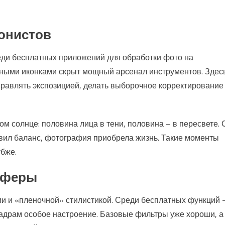
ионистов
еди бесплатных приложений для обработки фото на
ичными иконками скрыт мощный арсенал инструментов. Здес
управлять экспозицией, делать выборочное корректирование
м солнце: половина лица в тени, половина – в пересвете. 
вил баланс, фотография приобрела жизнь. Такие моменты
убже.
осферы
и и «пленочной» стилистикой. Среди бесплатных функций 
кадрам особое настроение. Базовые фильтры уже хороши, а