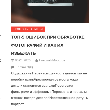
ПОЛЕЗНЫЕ СТАТЬИ
ь
ТОП-5 ОШИБОК ПРИ ОБРАБОТКЕ
ФОТОГРАФИЙ И КАК ИХ
ИЗБЕЖАТЬ
С
05.01.2026
Николай Морозов
Comment(0)
Содержание:Перенасыщенность цветов: как не
перейти граньЧрезмерная резкость: когда
детали становятся врагамиПерегрузка
фильтрами и эффектамиПересветы и провалы
–
в тенях: потеря деталейНеестественная ретушь
портрет…