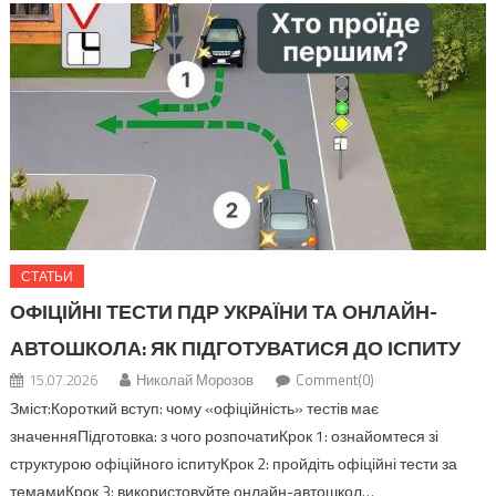
СТАТЬИ
ОФІЦІЙНІ ТЕСТИ ПДР УКРАЇНИ ТА ОНЛАЙН-
АВТОШКОЛА: ЯК ПІДГОТУВАТИСЯ ДО ІСПИТУ
15.07.2026
Николай Морозов
Comment(0)
Зміст:Короткий вступ: чому «офіційність» тестів має
значенняПідготовка: з чого розпочатиКрок 1: ознайомтеся зі
структурою офіційного іспитуКрок 2: пройдіть офіційні тести за
темамиКрок 3: використовуйте онлайн-автошкол…