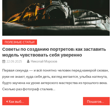
ПОЛЕЗНЫЕ СТАТЬИ
Советы по созданию портретов: как заставить
модель чувствовать себя уверенно
22.09.2025
Николай Морозов
Первая секунда — и всё понятно: человек перед камерой скован,
руки не знают, куда себя деть, взгляд метается, улыбка натянута,
будто заучена на уроке актерского мастерства из прошлого века.
Сколько раз фотограф сталкив…
Навигация
Как выбрать идеальную камеру для начинающих фотографов в 2025 году
Пошаговая инструкция: как сделать эффектное фото на смартфон
по