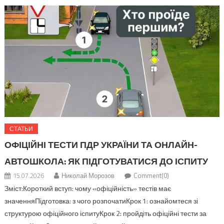
СТАТЬИ
ОФІЦІЙНІ ТЕСТИ ПДР УКРАЇНИ ТА ОНЛАЙН-
АВТОШКОЛА: ЯК ПІДГОТУВАТИСЯ ДО ІСПИТУ
15.07.2026
Николай Морозов
Comment(0)
Зміст:Короткий вступ: чому «офіційність» тестів має
значенняПідготовка: з чого розпочатиКрок 1: ознайомтеся зі
структурою офіційного іспитуКрок 2: пройдіть офіційні тести за