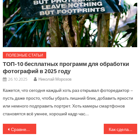
ПОЛЕЗНЫЕ СТАТЬИ
ТОП-10 бесплатных программ для обработки
фотографий в 2025 году
26.10.2025
Николай Морозов
Кажется, что сегодня каждый хоть раз открывал фоторедактор –
пусть даже просто, чтобы убрать лишний блик, добавить яркости
или немного подправить портрет. Хоть камеры смартфонов
становятся всё умнее, хороший кадр час…
Навигация
Сравнение онлайн-редакторов фото: что лучше выбрать в 2025 году
Как сделать портфолио фотографа: пошаговое руководство