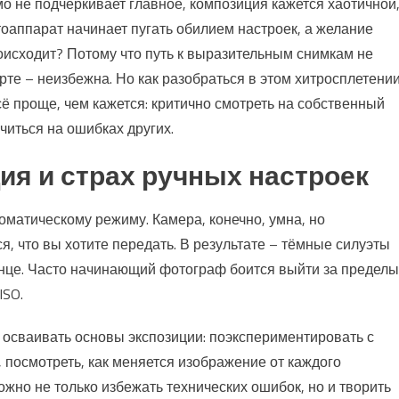
ямо не подчёркивает главное, композиция кажется хаотичной
отоаппарат начинает пугать обилием настроек, а желание
оисходит? Потому что путь к выразительным снимкам не
арте – неизбежна. Но как разобраться в этом хитросплетени
ё проще, чем кажется: критично смотреть на собственный
читься на ошибках других.
ия и страх ручных настроек
оматическому режиму. Камера, конечно, умна, но
я, что вы хотите передать. В результате – тёмные силуэты
лнце. Часто начинающий фотограф боится выйти за пределы
ISO.
м осваивать основы экспозиции: поэкспериментировать с
посмотреть, как меняется изображение от каждого
жно не только избежать технических ошибок, но и творить