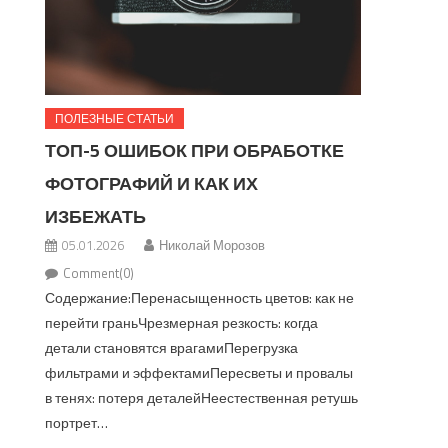
ПОЛЕЗНЫЕ СТАТЬИ
ТОП-5 ОШИБОК ПРИ ОБРАБОТКЕ
ФОТОГРАФИЙ И КАК ИХ
ИЗБЕЖАТЬ
05.01.2026
Николай Морозов
Comment(0)
Содержание:Перенасыщенность цветов: как не
перейти граньЧрезмерная резкость: когда
детали становятся врагамиПерегрузка
фильтрами и эффектамиПересветы и провалы
в тенях: потеря деталейНеестественная ретушь
портрет…