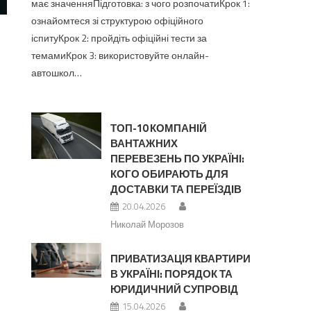
має значенняПідготовка: з чого розпочатиКрок 1:
ознайомтеся зі структурою офіційного
іспитуКрок 2: пройдіть офіційні тести за
темамиКрок 3: використовуйте онлайн-
автошкол…
ТОП-10 КОМПАНІЙ
ВАНТАЖНИХ
ПЕРЕВЕЗЕНЬ ПО УКРАЇНІ:
КОГО ОБИРАЮТЬ ДЛЯ
ДОСТАВКИ ТА ПЕРЕЇЗДІВ
20.04.2026
Николай Морозов
ПРИВАТИЗАЦІЯ КВАРТИРИ
В УКРАЇНІ: ПОРЯДОК ТА
ЮРИДИЧНИЙ СУПРОВІД
15.04.2026