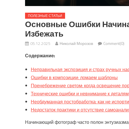
ПОЛЕЗНЫЕ СТАТЬИ
Основные Ошибки Начина
Избежать
05.12.2025
Николай Морозов
Comment(0)
Содержание:
Неправильная экспозиция и страх ручных на
Ошибки в композиции: ломаем шаблоны
Пренебрежение светом: когда освещение пор
Технические ошибки и невнимание к деталям
Необдуманная постобработка: как не испорт
Недостаток практики и отсутствие самоанали
Начинающий фотограф часто полон энтузиазма, 