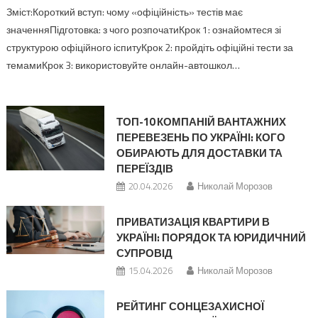
Зміст:Короткий вступ: чому «офіційність» тестів має
значенняПідготовка: з чого розпочатиКрок 1: ознайомтеся зі
структурою офіційного іспитуКрок 2: пройдіть офіційні тести за
темамиКрок 3: використовуйте онлайн-автошкол…
ТОП-10 КОМПАНІЙ ВАНТАЖНИХ
ПЕРЕВЕЗЕНЬ ПО УКРАЇНІ: КОГО
ОБИРАЮТЬ ДЛЯ ДОСТАВКИ ТА
ПЕРЕЇЗДІВ
20.04.2026
Николай Морозов
ПРИВАТИЗАЦІЯ КВАРТИРИ В
УКРАЇНІ: ПОРЯДОК ТА ЮРИДИЧНИЙ
СУПРОВІД
15.04.2026
Николай Морозов
РЕЙТИНГ СОНЦЕЗАХИСНОЇ