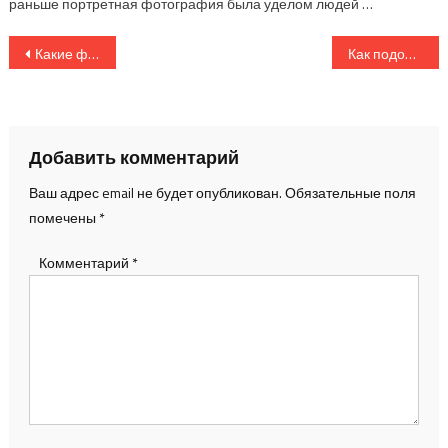
раньше портретная фотография была уделом людей …
Навигация
Какие фоны для домашней фотостудии выбрать: варианты и советы
Как подобрать свет для съемки портретов в домашних условиях
по
записям
Добавить комментарий
Ваш адрес email не будет опубликован.
Обязательные поля
помечены
*
Комментарий
*