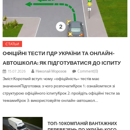
СТАТЬИ
ОФІЦІЙНІ ТЕСТИ ПДР УКРАЇНИ ТА ОНЛАЙН-
АВТОШКОЛА: ЯК ПІДГОТУВАТИСЯ ДО ІСПИТУ
15.07.2026
Николай Морозов
Comment(0)
Зміст:Короткий вступ: чому «офіційність» тестів має
значенняПідготовка: з чого розпочатиКрок 1: ознайомтеся зі
структурою офіційного іспитуКрок 2: пройдіть офіційні тести за
темамиКрок 3: використовуйте онлайн-автошкол…
ТОП-10 КОМПАНІЙ ВАНТАЖНИХ
ПЕРЕВЕЗЕНЬ ПО УКРАЇНІ: КОГО