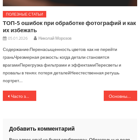
ПОЛЕЗНЫЕ СТАТЬИ
ТОП-5 ошибок при обработке фотографий и как
их избежать
05.01.2026
Николай Морозов
Содержание:Перенасыщенность цветов: как не перейти
граньЧрезмерная резкость: когда детали становятся
врагамиПерегрузка фильтрами и эффектамиПересветы и
провалы в тенях: потеря деталейНеестественная ретушь
портрет…
Навигация
Часто задаваемые вопросы о съемке в RAW и JPEG — что выбрать?
Основные ошибки при создании визуального контента и как их избежать
по
записям
Добавить комментарий
Ваш адрес email не будет опубликован.
Обязательные поля