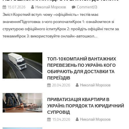
15.07.2026
Николай Морозов
Comment(0)
Зміст:Короткий вступ: чому «офіційність» тестів має
значенняПідготовка: з чого розпочатиКрок 1: ознайомтеся зі
структурою офіційного іспитуКрок 2: пройдіть офіційні тести за
темамиКрок 3: використовуйте онлайн-автошкол…
ТОП-10 КОМПАНІЙ ВАНТАЖНИХ
ПЕРЕВЕЗЕНЬ ПО УКРАЇНІ: КОГО
ОБИРАЮТЬ ДЛЯ ДОСТАВКИ ТА
ПЕРЕЇЗДІВ
20.04.2026
Николай Морозов
ПРИВАТИЗАЦІЯ КВАРТИРИ В
УКРАЇНІ: ПОРЯДОК ТА ЮРИДИЧНИЙ
СУПРОВІД
15.04.2026
Николай Морозов