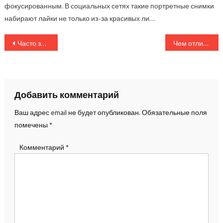
фокусированным. В социальных сетях такие портретные снимки
набирают лайки не только из-за красивых ли…
Навигация
Часто задаваемые вопросы о ночной съемке и их подробные ответы
Чем отличается смартфон-камера от цифровой камеры: плюсы и минусы
по
записям
Добавить комментарий
Ваш адрес email не будет опубликован.
Обязательные поля
помечены
*
Комментарий
*